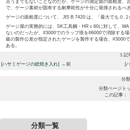
言うまでもないことなのだが、ゲージの測定面の面粗度、
で、ゲージ素材が固有する耐摩耗性が十分に発揮されるべ
ゲージの面粗度について、 JIS B 7420 は、「最大でも０
ゲージ屋の実務的には、SK工具鋼・HRｃ60に対して、WA
ないのだったが、#3000でのラップ痕を#6000で消除す
級の製作公差が指定されたゲージを製作する場合、#300
ある。
１記
[ハサミゲージの総焼き入れ]
←前
[
分
分類ページト
この記事：
分類一覧