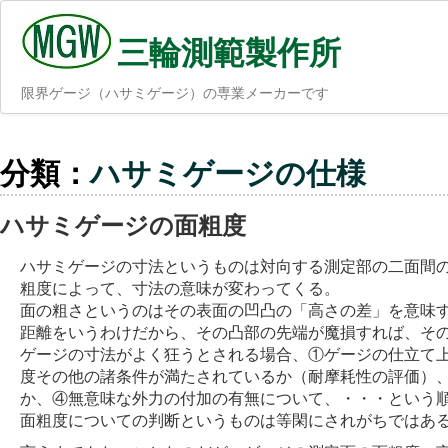
三輪測範製作所
限界ゲージ（ハサミゲージ）の専業メーカーです
分類：
ハサミゲージの仕様
ハサミゲージの面粗度
ハサミゲージの寸法というものは対向する測定部の二面間
粗度によって、寸法の意味が変わってくる。
面の粗さというのはその表面の凹凸の「高さの差」を意味
距離をいうわけだから、その凸部の先端が魔損すれば、そ
ゲージの寸法がよく狂うとされる場合、①ゲージの仕立て
度その他の諸条件が満たされているか（耐摩耗性の評価）
か、④無意味な外力の付加の有無について、・・・という
面粗度についての判断というものは等閑にされがちではあ