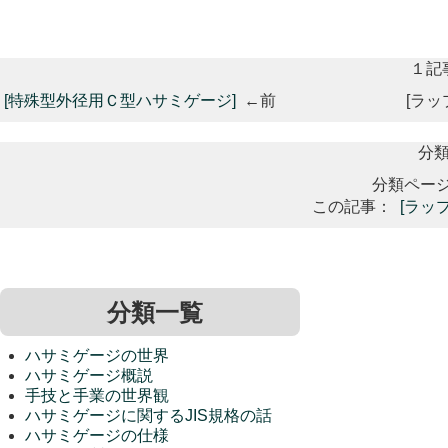
１記
[特殊型外径用Ｃ型ハサミゲージ]
←前
[ラ
分
分類ペー
この記事：
[ラッ
分類一覧
ハサミゲージの世界
ハサミゲージ概説
手技と手業の世界観
ハサミゲージに関するJIS規格の話
ハサミゲージの仕様