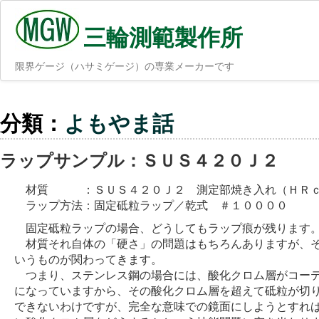
三輪測範製作所
限界ゲージ（ハサミゲージ）の専業メーカーです
分類：
よもやま話
ラップサンプル：ＳＵＳ４２０Ｊ２
材質 ：ＳＵＳ４２０Ｊ２ 測定部焼き入れ（ＨＲｃ
ラップ方法：固定砥粒ラップ／乾式 ＃１００００
固定砥粒ラップの場合、どうしてもラップ痕が残ります
材質それ自体の「硬さ」の問題はもちろんありますが、そ
いうものが関わってきます。
つまり、ステンレス鋼の場合には、酸化クロム層がコーテ
になっていますから、その酸化クロム層を超えて砥粒が切
できないわけですが、完全な意味での鏡面にしようとすれ