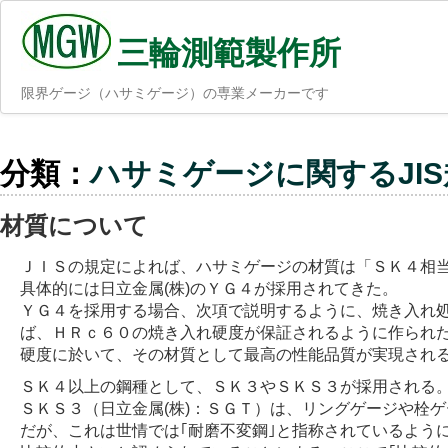
三輪測範製作所
限界ゲージ（ハサミゲージ）の専業メーカーです
分類：
ハサミゲージに関するJI
材質について
ＪＩＳの規定によれば、ハサミゲージの材質は「ＳＫ４相当
具体的には日立金属(株)のＹＧ４が採用されてきた。
ＹＧ４を採用する場合、次項で説明するように、焼き入れ
ば、ＨＲｃ６０の焼き入れ硬度が保証されるように作られ
硬度に於いて、その材質として最高の性能品質が実現され
ＳＫ４以上の鋼種として、ＳＫ３やＳＫＳ３が採用される
ＳＫＳ３（日立金属(株)：ＳＧＴ）は、リングゲージや栓
だが、これは世情では｢耐磨不変鋼｣と指称されているよう