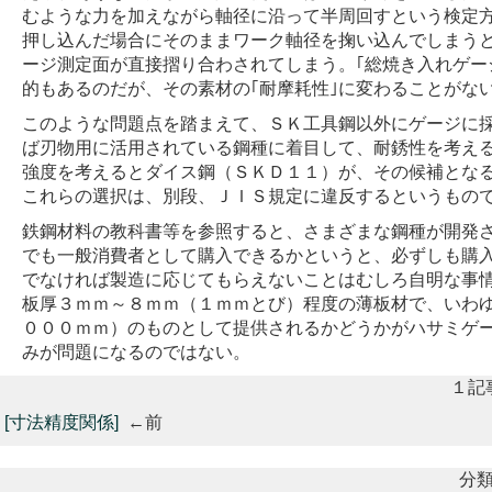
むような力を加えながら軸径に沿って半周回すという検定
押し込んだ場合にそのままワーク軸径を掬い込んでしまう
ージ測定面が直接摺り合わされてしまう。｢総焼き入れゲー
的もあるのだが、その素材の｢耐摩耗性｣に変わることがな
このような問題点を踏まえて、ＳＫ工具鋼以外にゲージに
ば刃物用に活用されている鋼種に着目して、耐銹性を考え
強度を考えるとダイス鋼（ＳＫＤ１１）が、その候補とな
これらの選択は、別段、ＪＩＳ規定に違反するというもの
鉄鋼材料の教科書等を参照すると、さまざまな鋼種が開発
でも一般消費者として購入できるかというと、必ずしも購
でなければ製造に応じてもらえないことはむしろ自明な事
板厚３ｍｍ～８ｍｍ（１ｍｍとび）程度の薄板材で、いわゆ
０００ｍｍ）のものとして提供されるかどうかがハサミゲ
みが問題になるのではない。
１記
[寸法精度関係]
←前
分