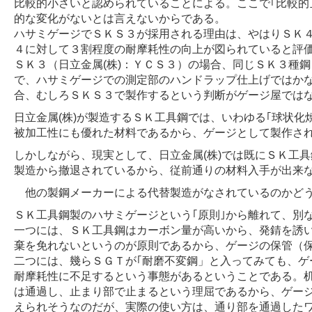
比較的小さいと認められていることによる。ここで｢比較的
的な変化がないとは言えないからである。
ハサミゲージでＳＫＳ３が採用される理由は、やはりＳＫ
４に対して３割程度の耐摩耗性の向上が図られていると評
ＳＫ３（日立金属(株)：ＹＣＳ３）の場合、同じＳＫ３種
で、ハサミゲージでの測定部のハンドラップ仕上げではか
合、むしろＳＫＳ３で製作するという判断がゲージ屋では
日立金属(株)が製造するＳＫ工具鋼では、いわゆる｢球状
被加工性にも優れた材料であるから、ゲージとして製作さ
しかしながら、現実として、日立金属(株)では既にＳＫ工
製造から撤退されているから、従前通りの材料入手が出来
他の製鋼メーカーによる代替製造がなされているのかどう
ＳＫ工具鋼製のハサミゲージという｢原則｣から離れて、別
一つには、ＳＫ工具鋼はカーボン量が高いから、発錆を誘
棄を免れないというのが原則であるから、ゲージの保管（
二つには、幾らＳＧＴが｢耐磨不変鋼」と入ってみても、ゲ
耐摩耗性に不足するという事態があるということである。
は通過し、止まり部で止まるという理屈であるから、ゲー
えられそうなのだが、実際の使い方は、通り部を通過した